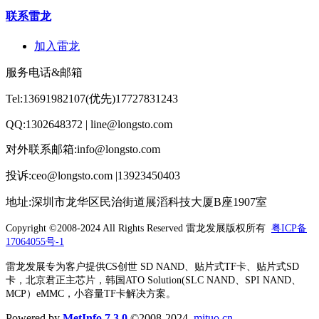
联系雷龙
加入雷龙
服务电话&邮箱
Tel:13691982107(优先)17727831243
QQ:1302648372 | line@longsto.com
对外联系邮箱:info@longsto.com
投诉:ceo@longsto.com |13923450403
地址:深圳市龙华区民治街道展滔科技大厦B座1907室
Copyright ©2008-2024 All Rights Reserved
雷龙发展版权所有
粤ICP备
17064055号-1
雷龙发展专为客户提供CS创世 SD NAND、贴片式TF卡、贴片式SD
卡，北京君正主芯片，韩国ATO Solution(SLC NAND、SPI NAND、
MCP）eMMC，小容量TF卡解决方案。
Powered by
MetInfo 7.3.0
©2008-2024
mituo.cn