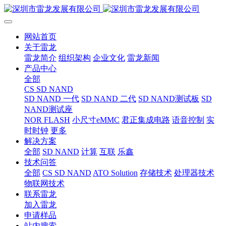
网站首页
关于雷龙
雷龙简介
组织架构
企业文化
雷龙新闻
产品中心
全部
CS SD NAND
SD NAND 一代
SD NAND 二代
SD NAND测试板
SD
NAND测试座
NOR FLASH
小尺寸eMMC
君正集成电路
语音控制
实
时时钟
更多
解决方案
全部
SD NAND
计算
互联
乐鑫
技术问答
全部
CS SD NAND
ATO Solution
存储技术
处理器技术
物联网技术
联系雷龙
加入雷龙
申请样品
站内搜索