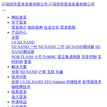
网站首页
关于雷龙
雷龙简介
组织架构
企业文化
雷龙新闻
产品中心
全部
CS SD NAND
SD NAND 一代
SD NAND 二代
SD NAND测试板
SD
NAND测试座
NOR FLASH
小尺寸eMMC
君正集成电路
语音控制
实
时时钟
更多
解决方案
全部
SD NAND
计算
互联
乐鑫
技术问答
全部
CS SD NAND
ATO Solution
存储技术
处理器技术
物联网技术
联系雷龙
加入雷龙
申请样品
站内搜索