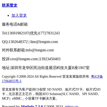
联系雷龙
加入雷龙
服务电话&邮箱
Tel:13691982107(优先)17727831243
QQ:1302648372 | line@longsto.com
对外联系邮箱:info@longsto.com
投诉:ceo@longsto.com |13923450403
地址:深圳市龙华区民治街道展滔科技大厦B座1907室
Copyright ©2008-2024 All Rights Reserved
雷龙发展版权所有
粤ICP备
17064055号-1
雷龙发展专为客户提供CS创世 SD NAND、贴片式TF卡、贴片式SD
卡，北京君正主芯片，韩国ATO Solution(SLC NAND、SPI NAND、
MCP）eMMC，小容量TF卡解决方案。
Powered by
MetInfo 7.3.0
©2008-2024
mituo.cn