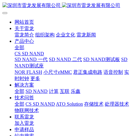
网站首页
关于雷龙
雷龙简介
组织架构
企业文化
雷龙新闻
产品中心
全部
CS SD NAND
SD NAND 一代
SD NAND 二代
SD NAND测试板
SD
NAND测试座
NOR FLASH
小尺寸eMMC
君正集成电路
语音控制
实
时时钟
更多
解决方案
全部
SD NAND
计算
互联
乐鑫
技术问答
全部
CS SD NAND
ATO Solution
存储技术
处理器技术
物联网技术
联系雷龙
加入雷龙
申请样品
站内搜索