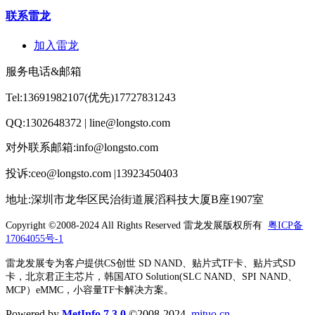
联系雷龙
加入雷龙
服务电话&邮箱
Tel:13691982107(优先)17727831243
QQ:1302648372 | line@longsto.com
对外联系邮箱:info@longsto.com
投诉:ceo@longsto.com |13923450403
地址:深圳市龙华区民治街道展滔科技大厦B座1907室
Copyright ©2008-2024 All Rights Reserved
雷龙发展版权所有
粤ICP备
17064055号-1
雷龙发展专为客户提供CS创世 SD NAND、贴片式TF卡、贴片式SD
卡，北京君正主芯片，韩国ATO Solution(SLC NAND、SPI NAND、
MCP）eMMC，小容量TF卡解决方案。
Powered by
MetInfo 7.3.0
©2008-2024
mituo.cn