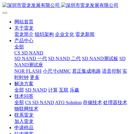
网站首页
关于雷龙
雷龙简介
组织架构
企业文化
雷龙新闻
产品中心
全部
CS SD NAND
SD NAND 一代
SD NAND 二代
SD NAND测试板
SD
NAND测试座
NOR FLASH
小尺寸eMMC
君正集成电路
语音控制
实
时时钟
更多
解决方案
全部
SD NAND
计算
互联
乐鑫
技术问答
全部
CS SD NAND
ATO Solution
存储技术
处理器技术
物联网技术
联系雷龙
加入雷龙
申请样品
站内搜索