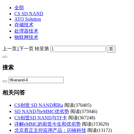
全部
CS SD NAND
ATO Solution
存储技术
处理器技术
物联网技术
上一页
1
下一页
转至第
搜索
相关问答
CS创世 SD NAND和Ra
阅读(
370405)
SD NAND与eMMC优劣势
阅读(
375946)
CS创世SD NAND与TF卡
阅读(
367248)
详解eMMC的前世今生和优劣势
阅读(
153629)
北京君正主控应用产品：闪铸科技
阅读(
13172)