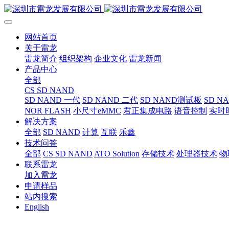
网站首页
关于雷龙
雷龙简介
组织架构
企业文化
雷龙新闻
产品中心
全部
CS SD NAND
SD NAND 一代
SD NAND 二代
SD NAND测试板
SD N
NOR FLASH
小尺寸eMMC
君正集成电路
语音控制
实时
解决方案
全部
SD NAND
计算
互联
乐鑫
技术问答
全部
CS SD NAND
ATO Solution
存储技术
处理器技术
物
联系雷龙
加入雷龙
申请样品
站内搜索
English