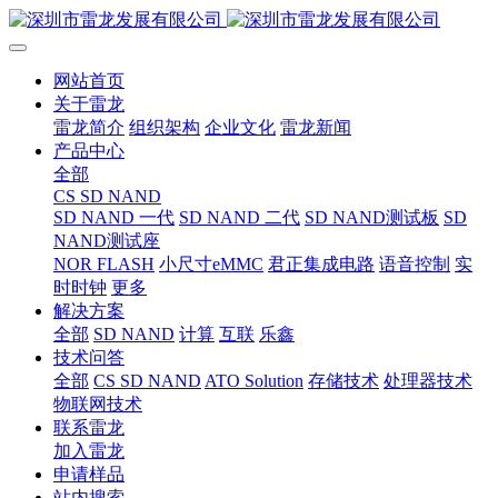
网站首页
关于雷龙
雷龙简介
组织架构
企业文化
雷龙新闻
产品中心
全部
CS SD NAND
SD NAND 一代
SD NAND 二代
SD NAND测试板
SD
NAND测试座
NOR FLASH
小尺寸eMMC
君正集成电路
语音控制
实
时时钟
更多
解决方案
全部
SD NAND
计算
互联
乐鑫
技术问答
全部
CS SD NAND
ATO Solution
存储技术
处理器技术
物联网技术
联系雷龙
加入雷龙
申请样品
站内搜索