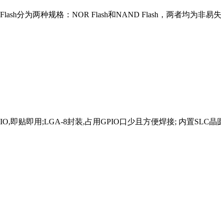
分为两种规格：NOR Flash和NAND Flash，两者均为非易失性闪存
IO,即贴即用;LGA-8封装,占用GPIO口少且方便焊接; 内置SLC晶圆,