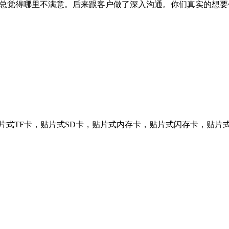
总觉得哪里不满意。后来跟客户做了深入沟通。你们真实的想要什么
，贴片式TF卡，贴片式SD卡，贴片式内存卡，贴片式闪存卡，贴片式卡