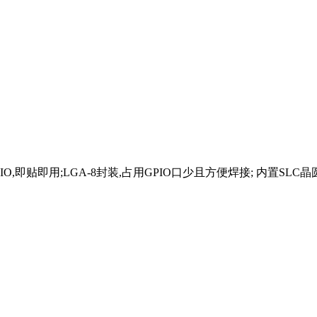
IO,即贴即用;LGA-8封装,占用GPIO口少且方便焊接; 内置SLC晶圆,