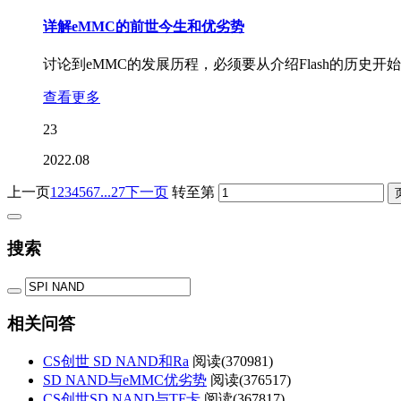
详解eMMC的前世今生和优劣势
讨论到eMMC的发展历程，必须要从介绍Flash的历史开始Flash
查看更多
23
2022.08
上一页
1
2
3
4
5
6
7
...27
下一页
转至第
搜索
相关问答
CS创世 SD NAND和Ra
阅读(
370981)
SD NAND与eMMC优劣势
阅读(
376517)
CS创世SD NAND与TF卡
阅读(
367817)