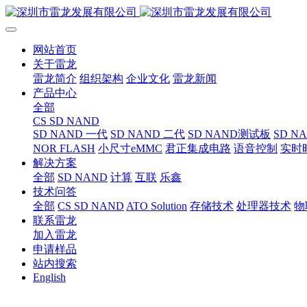
网站首页
关于雷龙
雷龙简介
组织架构
企业文化
雷龙新闻
产品中心
全部
CS SD NAND
SD NAND 一代
SD NAND 二代
SD NAND测试板
SD N
NOR FLASH
小尺寸eMMC
君正集成电路
语音控制
实时
解决方案
全部
SD NAND
计算
互联
乐鑫
技术问答
全部
CS SD NAND
ATO Solution
存储技术
处理器技术
物
联系雷龙
加入雷龙
申请样品
站内搜索
English