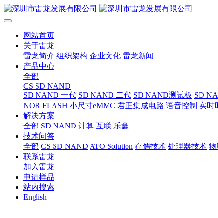
网站首页
关于雷龙
雷龙简介
组织架构
企业文化
雷龙新闻
产品中心
全部
CS SD NAND
SD NAND 一代
SD NAND 二代
SD NAND测试板
SD N
NOR FLASH
小尺寸eMMC
君正集成电路
语音控制
实时
解决方案
全部
SD NAND
计算
互联
乐鑫
技术问答
全部
CS SD NAND
ATO Solution
存储技术
处理器技术
物
联系雷龙
加入雷龙
申请样品
站内搜索
English