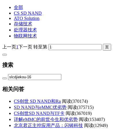
全部
CS SD NAND
ATO Solution
存储技术
处理器技术
物联网技术
上一页
1
下一页
转至第
搜索
相关问答
CS创世 SD NAND和Ra
阅读(
370174)
SD NAND与eMMC优劣势
阅读(
375715)
CS创世SD NAND与TF卡
阅读(
367019)
详解eMMC的前世今生和优劣势
阅读(
153407)
北京君正主控应用产品：闪铸科技
阅读(
12949)