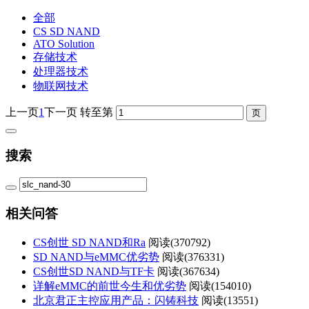
全部
CS SD NAND
ATO Solution
存储技术
处理器技术
物联网技术
上一页
1
下一页
转至第
搜索
相关问答
CS创世 SD NAND和Ra
阅读(
370792)
SD NAND与eMMC优劣势
阅读(
376331)
CS创世SD NAND与TF卡
阅读(
367634)
详解eMMC的前世今生和优劣势
阅读(
154010)
北京君正主控应用产品：闪铸科技
阅读(
13551)