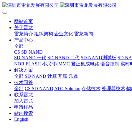
网站首页
关于雷龙
雷龙简介
组织架构
企业文化
雷龙新闻
产品中心
全部
CS SD NAND
SD NAND 一代
SD NAND 二代
SD NAND测试板
SD N
NOR FLASH
小尺寸eMMC
君正集成电路
语音控制
实时
解决方案
全部
SD NAND
计算
互联
乐鑫
技术问答
全部
CS SD NAND
ATO Solution
存储技术
处理器技术
物
联系雷龙
加入雷龙
申请样品
站内搜索
English