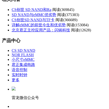
CS创世 SD NAND和Ra
阅读(
369845)
SD NAND与eMMC优劣势
阅读(
375383)
CS创世SD NAND与TF卡
阅读(
366689)
详解eMMC的前世今生和优劣势
阅读(
153084)
北京君正主控应用产品：闪铸科技
阅读(
12628)
产品中心
CS SD NAND
NOR FLASH
小尺寸eMMC
君正集成电路
语音控制
实时时钟
更多
雷龙微信公众号