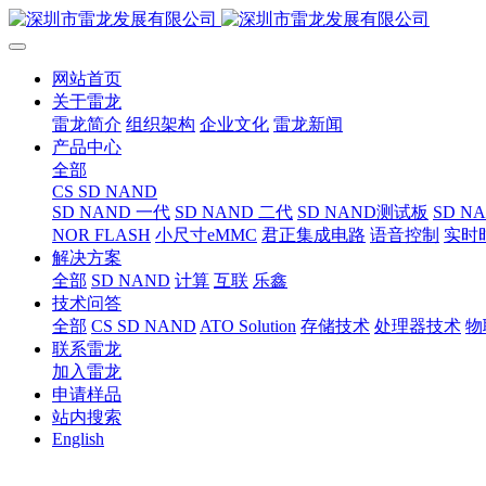
网站首页
关于雷龙
雷龙简介
组织架构
企业文化
雷龙新闻
产品中心
全部
CS SD NAND
SD NAND 一代
SD NAND 二代
SD NAND测试板
SD N
NOR FLASH
小尺寸eMMC
君正集成电路
语音控制
实时
解决方案
全部
SD NAND
计算
互联
乐鑫
技术问答
全部
CS SD NAND
ATO Solution
存储技术
处理器技术
物
联系雷龙
加入雷龙
申请样品
站内搜索
English