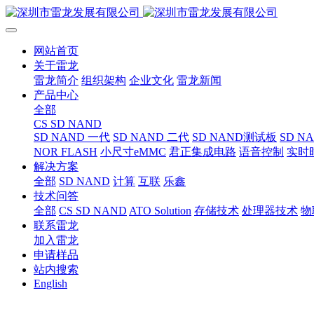
网站首页
关于雷龙
雷龙简介
组织架构
企业文化
雷龙新闻
产品中心
全部
CS SD NAND
SD NAND 一代
SD NAND 二代
SD NAND测试板
SD N
NOR FLASH
小尺寸eMMC
君正集成电路
语音控制
实时
解决方案
全部
SD NAND
计算
互联
乐鑫
技术问答
全部
CS SD NAND
ATO Solution
存储技术
处理器技术
物
联系雷龙
加入雷龙
申请样品
站内搜索
English