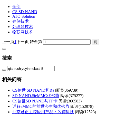
全部
CS SD NAND
ATO Solution
存储技术
处理器技术
物联网技术
上一页
1
下一页
转至第
搜索
相关问答
CS创世 SD NAND和Ra
阅读(
369739)
SD NAND与eMMC优劣势
阅读(
375277)
CS创世SD NAND与TF卡
阅读(
366583)
详解eMMC的前世今生和优劣势
阅读(
152978)
北京君正主控应用产品：闪铸科技
阅读(
12523)