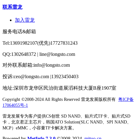
联系雷龙
加入雷龙
服务电话&邮箱
Tel:13691982107(优先)17727831243
QQ:1302648372 | line@longsto.com
对外联系邮箱:info@longsto.com
投诉:ceo@longsto.com |13923450403
地址:深圳市龙华区民治街道展滔科技大厦B座1907室
Copyright ©2008-2024 All Rights Reserved
雷龙发展版权所有
粤ICP备
17064055号-1
雷龙发展专为客户提供CS创世 SD NAND、贴片式TF卡、贴片式SD
卡，北京君正主芯片，韩国ATO Solution(SLC NAND、SPI NAND、
MCP）eMMC，小容量TF卡解决方案。
Powered by
MetInfo 7.3.0
©2008-2024
mituo.cn