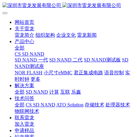
网站首页
关于雷龙
雷龙简介
组织架构
企业文化
雷龙新闻
产品中心
全部
CS SD NAND
SD NAND 一代
SD NAND 二代
SD NAND测试板
SD
NAND测试座
NOR FLASH
小尺寸eMMC
君正集成电路
语音控制
实
时时钟
更多
解决方案
全部
SD NAND
计算
互联
乐鑫
技术问答
全部
CS SD NAND
ATO Solution
存储技术
处理器技术
物联网技术
联系雷龙
加入雷龙
申请样品
站内搜索