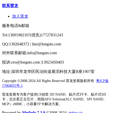
联系雷龙
加入雷龙
服务电话&邮箱
Tel:13691982107(优先)17727831243
QQ:1302648372 | line@longsto.com
对外联系邮箱:info@longsto.com
投诉:ceo@longsto.com |13923450403
地址:深圳市龙华区民治街道展滔科技大厦B座1907室
Copyright ©2008-2024 All Rights Reserved
雷龙发展版权所有
粤ICP备
17064055号-1
雷龙发展专为客户提供CS创世 SD NAND、贴片式TF卡、贴片式SD
卡，北京君正主芯片，韩国ATO Solution(SLC NAND、SPI NAND、
MCP）eMMC，小容量TF卡解决方案。
Powered by
MetInfo 7.3.0
©2008-2024
mituo.cn