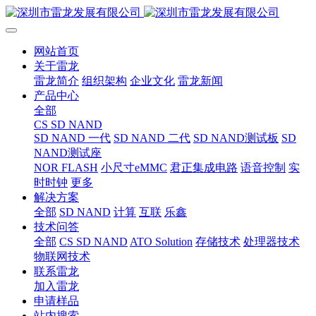
网站首页
关于雷龙
雷龙简介
组织架构
企业文化
雷龙新闻
产品中心
全部
CS SD NAND
SD NAND 一代
SD NAND 二代
SD NAND测试板
SD
NAND测试座
NOR FLASH
小尺寸eMMC
君正集成电路
语音控制
实
时时钟
更多
解决方案
全部
SD NAND
计算
互联
乐鑫
技术问答
全部
CS SD NAND
ATO Solution
存储技术
处理器技术
物联网技术
联系雷龙
加入雷龙
申请样品
站内搜索