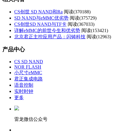
CS创世 SD NAND和Ra
阅读(
370188)
SD NAND与eMMC优劣势
阅读(
375729)
CS创世SD NAND与TF卡
阅读(
367033)
详解eMMC的前世今生和优劣势
阅读(
153421)
北京君正主控应用产品：闪铸科技
阅读(
12963)
产品中心
CS SD NAND
NOR FLASH
小尺寸eMMC
君正集成电路
语音控制
实时时钟
更多
雷龙微信公众号