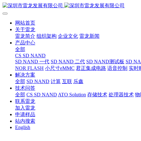
网站首页
关于雷龙
雷龙简介
组织架构
企业文化
雷龙新闻
产品中心
全部
CS SD NAND
SD NAND 一代
SD NAND 二代
SD NAND测试板
SD N
NOR FLASH
小尺寸eMMC
君正集成电路
语音控制
实时
解决方案
全部
SD NAND
计算
互联
乐鑫
技术问答
全部
CS SD NAND
ATO Solution
存储技术
处理器技术
物
联系雷龙
加入雷龙
申请样品
站内搜索
English