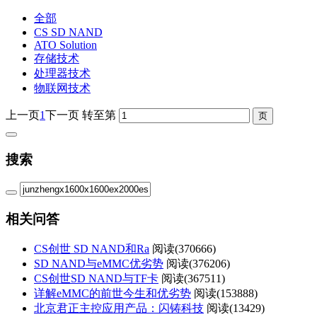
全部
CS SD NAND
ATO Solution
存储技术
处理器技术
物联网技术
上一页
1
下一页
转至第
搜索
相关问答
CS创世 SD NAND和Ra
阅读(
370666)
SD NAND与eMMC优劣势
阅读(
376206)
CS创世SD NAND与TF卡
阅读(
367511)
详解eMMC的前世今生和优劣势
阅读(
153888)
北京君正主控应用产品：闪铸科技
阅读(
13429)