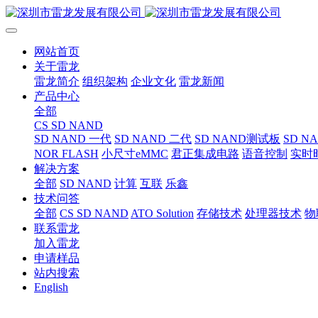
网站首页
关于雷龙
雷龙简介
组织架构
企业文化
雷龙新闻
产品中心
全部
CS SD NAND
SD NAND 一代
SD NAND 二代
SD NAND测试板
SD N
NOR FLASH
小尺寸eMMC
君正集成电路
语音控制
实时
解决方案
全部
SD NAND
计算
互联
乐鑫
技术问答
全部
CS SD NAND
ATO Solution
存储技术
处理器技术
物
联系雷龙
加入雷龙
申请样品
站内搜索
English