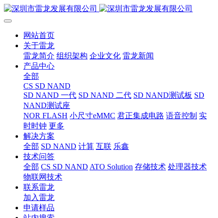
网站首页
关于雷龙
雷龙简介
组织架构
企业文化
雷龙新闻
产品中心
全部
CS SD NAND
SD NAND 一代
SD NAND 二代
SD NAND测试板
SD
NAND测试座
NOR FLASH
小尺寸eMMC
君正集成电路
语音控制
实
时时钟
更多
解决方案
全部
SD NAND
计算
互联
乐鑫
技术问答
全部
CS SD NAND
ATO Solution
存储技术
处理器技术
物联网技术
联系雷龙
加入雷龙
申请样品
站内搜索