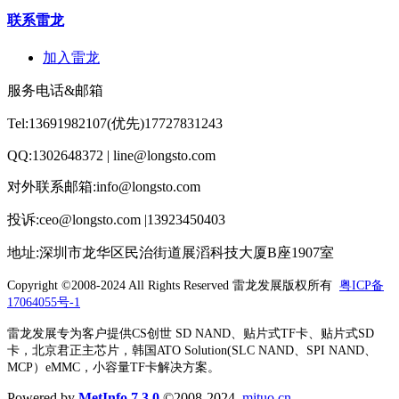
联系雷龙
加入雷龙
服务电话&邮箱
Tel:13691982107(优先)17727831243
QQ:1302648372 | line@longsto.com
对外联系邮箱:info@longsto.com
投诉:ceo@longsto.com |13923450403
地址:深圳市龙华区民治街道展滔科技大厦B座1907室
Copyright ©2008-2024 All Rights Reserved
雷龙发展版权所有
粤ICP备
17064055号-1
雷龙发展专为客户提供CS创世 SD NAND、贴片式TF卡、贴片式SD
卡，北京君正主芯片，韩国ATO Solution(SLC NAND、SPI NAND、
MCP）eMMC，小容量TF卡解决方案。
Powered by
MetInfo 7.3.0
©2008-2024
mituo.cn