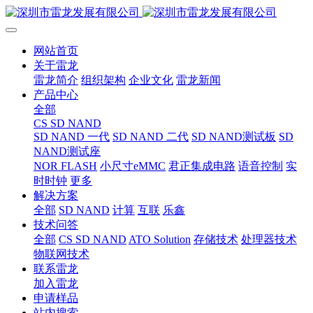
网站首页
关于雷龙
雷龙简介
组织架构
企业文化
雷龙新闻
产品中心
全部
CS SD NAND
SD NAND 一代
SD NAND 二代
SD NAND测试板
SD
NAND测试座
NOR FLASH
小尺寸eMMC
君正集成电路
语音控制
实
时时钟
更多
解决方案
全部
SD NAND
计算
互联
乐鑫
技术问答
全部
CS SD NAND
ATO Solution
存储技术
处理器技术
物联网技术
联系雷龙
加入雷龙
申请样品
站内搜索