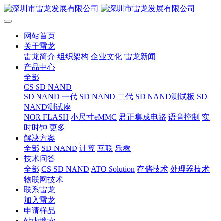
网站首页
关于雷龙
雷龙简介
组织架构
企业文化
雷龙新闻
产品中心
全部
CS SD NAND
SD NAND 一代
SD NAND 二代
SD NAND测试板
SD
NAND测试座
NOR FLASH
小尺寸eMMC
君正集成电路
语音控制
实
时时钟
更多
解决方案
全部
SD NAND
计算
互联
乐鑫
技术问答
全部
CS SD NAND
ATO Solution
存储技术
处理器技术
物联网技术
联系雷龙
加入雷龙
申请样品
站内搜索