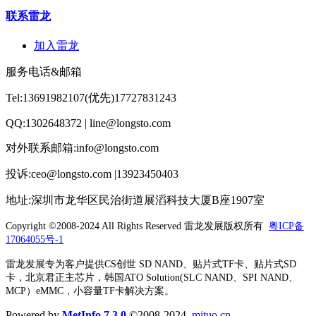
联系雷龙
加入雷龙
服务电话&邮箱
Tel:13691982107(优先)17727831243
QQ:1302648372 | line@longsto.com
对外联系邮箱:info@longsto.com
投诉:ceo@longsto.com |13923450403
地址:深圳市龙华区民治街道展滔科技大厦B座1907室
Copyright ©2008-2024 All Rights Reserved
雷龙发展版权所有
粤ICP备
17064055号-1
雷龙发展专为客户提供CS创世 SD NAND、贴片式TF卡、贴片式SD
卡，北京君正主芯片，韩国ATO Solution(SLC NAND、SPI NAND、
MCP）eMMC，小容量TF卡解决方案。
Powered by
MetInfo 7.3.0
©2008-2024
mituo.cn