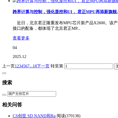
跨界计算与控制，强化显控和UI， 君正MPU再添新旗舰-
近日，北京君正隆重发布MPU芯片新产品X2600。
接口的配备，都体现了北京君正MP...
查看更多
04
2025.12
上一页
1
2
3
4
5
6
7
...18
下一页
转至第
搜索
相关问答
CS创世 SD NAND和Ra
阅读(
370138)