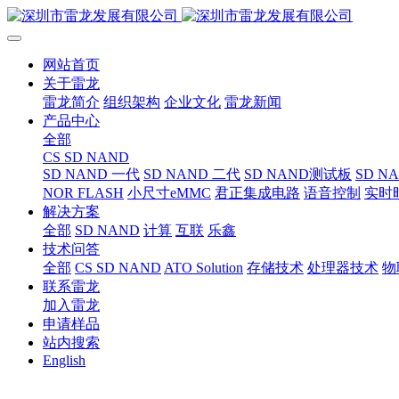
网站首页
关于雷龙
雷龙简介
组织架构
企业文化
雷龙新闻
产品中心
全部
CS SD NAND
SD NAND 一代
SD NAND 二代
SD NAND测试板
SD N
NOR FLASH
小尺寸eMMC
君正集成电路
语音控制
实时
解决方案
全部
SD NAND
计算
互联
乐鑫
技术问答
全部
CS SD NAND
ATO Solution
存储技术
处理器技术
物
联系雷龙
加入雷龙
申请样品
站内搜索
English