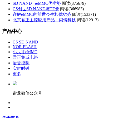
SD NAND与eMMC优劣势
阅读(
375679)
CS创世SD NAND与TF卡
阅读(
366983)
详解eMMC的前世今生和优劣势
阅读(
153371)
北京君正主控应用产品：闪铸科技
阅读(
12913)
产品中心
CS SD NAND
NOR FLASH
小尺寸eMMC
君正集成电路
语音控制
实时时钟
更多
雷龙微信公众号
关于雷龙