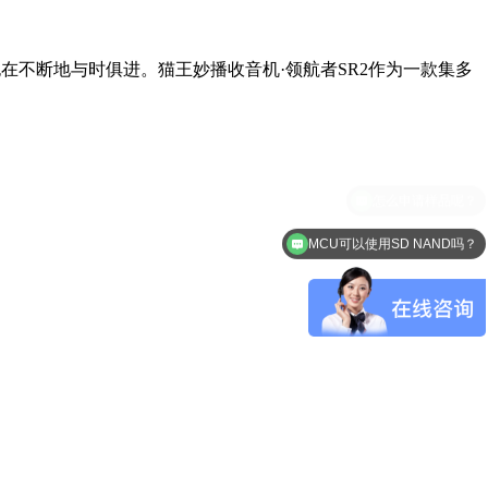
不断地与时俱进。猫王妙播收音机·领航者SR2作为一款集多
MCU可以使用SD NAND吗？