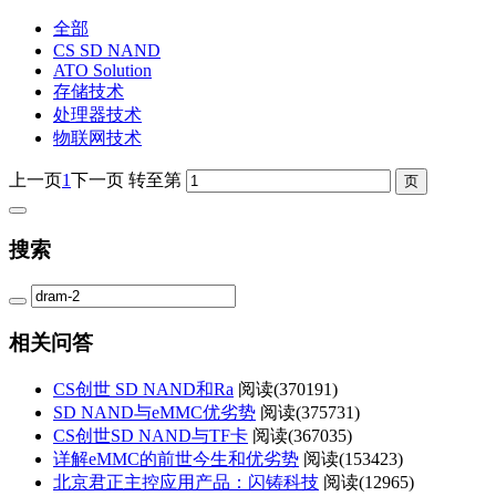
全部
CS SD NAND
ATO Solution
存储技术
处理器技术
物联网技术
上一页
1
下一页
转至第
搜索
相关问答
CS创世 SD NAND和Ra
阅读(
370191)
SD NAND与eMMC优劣势
阅读(
375731)
CS创世SD NAND与TF卡
阅读(
367035)
详解eMMC的前世今生和优劣势
阅读(
153423)
北京君正主控应用产品：闪铸科技
阅读(
12965)