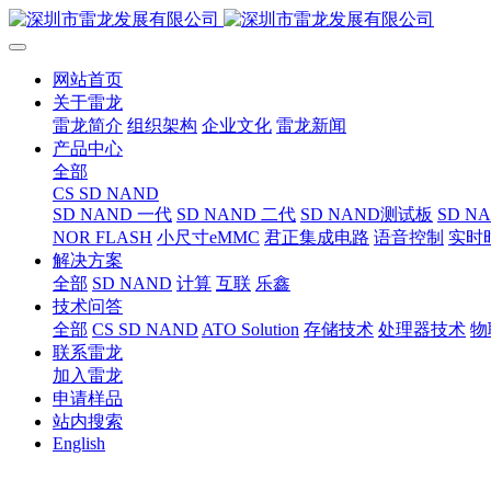
网站首页
关于雷龙
雷龙简介
组织架构
企业文化
雷龙新闻
产品中心
全部
CS SD NAND
SD NAND 一代
SD NAND 二代
SD NAND测试板
SD N
NOR FLASH
小尺寸eMMC
君正集成电路
语音控制
实时
解决方案
全部
SD NAND
计算
互联
乐鑫
技术问答
全部
CS SD NAND
ATO Solution
存储技术
处理器技术
物
联系雷龙
加入雷龙
申请样品
站内搜索
English