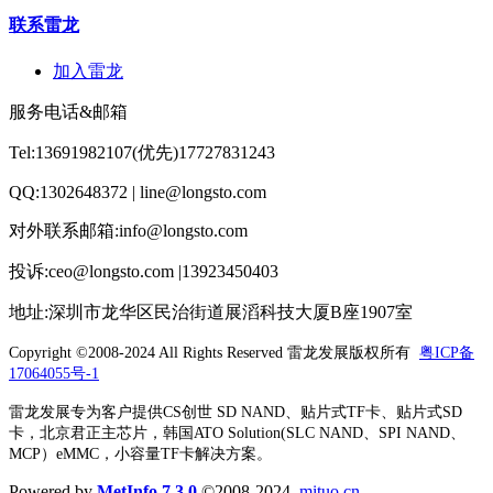
联系雷龙
加入雷龙
服务电话&邮箱
Tel:13691982107(优先)17727831243
QQ:1302648372 | line@longsto.com
对外联系邮箱:info@longsto.com
投诉:ceo@longsto.com |13923450403
地址:深圳市龙华区民治街道展滔科技大厦B座1907室
Copyright ©2008-2024 All Rights Reserved
雷龙发展版权所有
粤ICP备
17064055号-1
雷龙发展专为客户提供CS创世 SD NAND、贴片式TF卡、贴片式SD
卡，北京君正主芯片，韩国ATO Solution(SLC NAND、SPI NAND、
MCP）eMMC，小容量TF卡解决方案。
Powered by
MetInfo 7.3.0
©2008-2024
mituo.cn