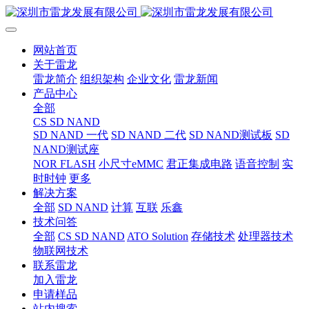
网站首页
关于雷龙
雷龙简介
组织架构
企业文化
雷龙新闻
产品中心
全部
CS SD NAND
SD NAND 一代
SD NAND 二代
SD NAND测试板
SD
NAND测试座
NOR FLASH
小尺寸eMMC
君正集成电路
语音控制
实
时时钟
更多
解决方案
全部
SD NAND
计算
互联
乐鑫
技术问答
全部
CS SD NAND
ATO Solution
存储技术
处理器技术
物联网技术
联系雷龙
加入雷龙
申请样品
站内搜索