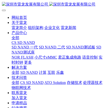
网站首页
关于雷龙
雷龙简介
组织架构
企业文化
雷龙新闻
产品中心
全部
CS SD NAND
SD NAND 一代
SD NAND 二代
SD NAND测试板
SD
NAND测试座
NOR FLASH
小尺寸eMMC
君正集成电路
语音控制
实
时时钟
更多
解决方案
全部
SD NAND
计算
互联
乐鑫
技术问答
全部
CS SD NAND
ATO Solution
存储技术
处理器技术
物联网技术
联系雷龙
加入雷龙
申请样品
站内搜索