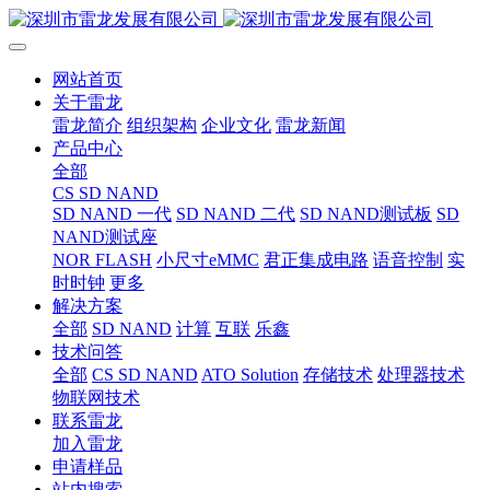
网站首页
关于雷龙
雷龙简介
组织架构
企业文化
雷龙新闻
产品中心
全部
CS SD NAND
SD NAND 一代
SD NAND 二代
SD NAND测试板
SD
NAND测试座
NOR FLASH
小尺寸eMMC
君正集成电路
语音控制
实
时时钟
更多
解决方案
全部
SD NAND
计算
互联
乐鑫
技术问答
全部
CS SD NAND
ATO Solution
存储技术
处理器技术
物联网技术
联系雷龙
加入雷龙
申请样品
站内搜索