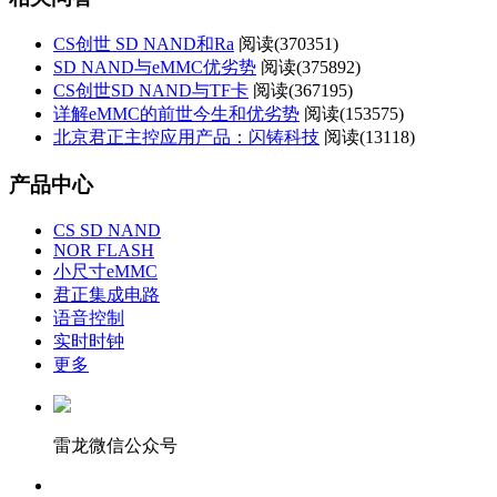
CS创世 SD NAND和Ra
阅读(
370351)
SD NAND与eMMC优劣势
阅读(
375892)
CS创世SD NAND与TF卡
阅读(
367195)
详解eMMC的前世今生和优劣势
阅读(
153575)
北京君正主控应用产品：闪铸科技
阅读(
13118)
产品中心
CS SD NAND
NOR FLASH
小尺寸eMMC
君正集成电路
语音控制
实时时钟
更多
雷龙微信公众号