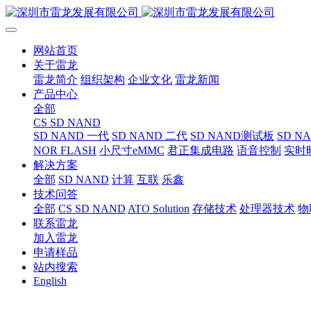
网站首页
关于雷龙
雷龙简介
组织架构
企业文化
雷龙新闻
产品中心
全部
CS SD NAND
SD NAND 一代
SD NAND 二代
SD NAND测试板
SD N
NOR FLASH
小尺寸eMMC
君正集成电路
语音控制
实时
解决方案
全部
SD NAND
计算
互联
乐鑫
技术问答
全部
CS SD NAND
ATO Solution
存储技术
处理器技术
物
联系雷龙
加入雷龙
申请样品
站内搜索
English