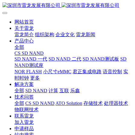
网站首页
关于雷龙
雷龙简介
组织架构
企业文化
雷龙新闻
产品中心
全部
CS SD NAND
SD NAND 一代
SD NAND 二代
SD NAND测试板
SD
NAND测试座
NOR FLASH
小尺寸eMMC
君正集成电路
语音控制
实
时时钟
更多
解决方案
全部
SD NAND
计算
互联
乐鑫
技术问答
全部
CS SD NAND
ATO Solution
存储技术
处理器技术
物联网技术
联系雷龙
加入雷龙
申请样品
站内搜索