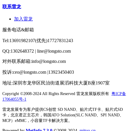
联系雷龙
加入雷龙
服务电话&邮箱
Tel:13691982107(优先)17727831243
QQ:1302648372 | line@longsto.com
对外联系邮箱:info@longsto.com
投诉:ceo@longsto.com |13923450403
地址:深圳市龙华区民治街道展滔科技大厦B座1907室
Copyright ©2008-2024 All Rights Reserved
雷龙发展版权所有
粤ICP备
17064055号-1
雷龙发展专为客户提供CS创世 SD NAND、贴片式TF卡、贴片式SD
卡，北京君正主芯片，韩国ATO Solution(SLC NAND、SPI NAND、
MCP）eMMC，小容量TF卡解决方案。
Powered by
MetInfo 7.3.0
©2008-2024
mituo.cn