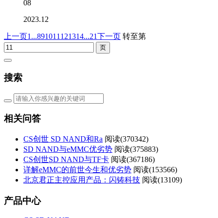
08
2023.12
上一页
1...
8
9
10
11
12
13
14
...21
下一页
转至第
搜索
相关问答
CS创世 SD NAND和Ra
阅读(
370342)
SD NAND与eMMC优劣势
阅读(
375883)
CS创世SD NAND与TF卡
阅读(
367186)
详解eMMC的前世今生和优劣势
阅读(
153566)
北京君正主控应用产品：闪铸科技
阅读(
13109)
产品中心