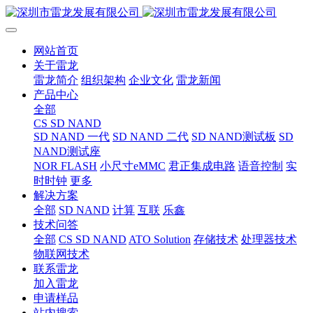
网站首页
关于雷龙
雷龙简介
组织架构
企业文化
雷龙新闻
产品中心
全部
CS SD NAND
SD NAND 一代
SD NAND 二代
SD NAND测试板
SD
NAND测试座
NOR FLASH
小尺寸eMMC
君正集成电路
语音控制
实
时时钟
更多
解决方案
全部
SD NAND
计算
互联
乐鑫
技术问答
全部
CS SD NAND
ATO Solution
存储技术
处理器技术
物联网技术
联系雷龙
加入雷龙
申请样品
站内搜索