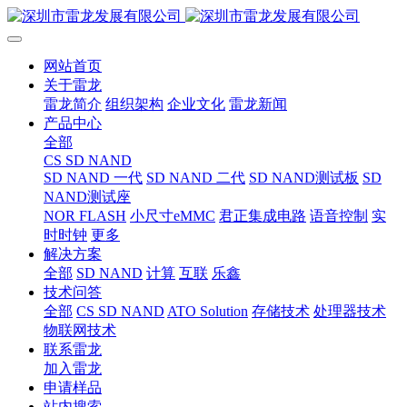
网站首页
关于雷龙
雷龙简介
组织架构
企业文化
雷龙新闻
产品中心
全部
CS SD NAND
SD NAND 一代
SD NAND 二代
SD NAND测试板
SD
NAND测试座
NOR FLASH
小尺寸eMMC
君正集成电路
语音控制
实
时时钟
更多
解决方案
全部
SD NAND
计算
互联
乐鑫
技术问答
全部
CS SD NAND
ATO Solution
存储技术
处理器技术
物联网技术
联系雷龙
加入雷龙
申请样品
站内搜索