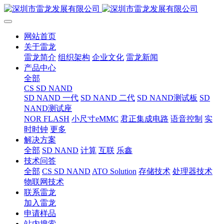
网站首页
关于雷龙
雷龙简介
组织架构
企业文化
雷龙新闻
产品中心
全部
CS SD NAND
SD NAND 一代
SD NAND 二代
SD NAND测试板
SD
NAND测试座
NOR FLASH
小尺寸eMMC
君正集成电路
语音控制
实
时时钟
更多
解决方案
全部
SD NAND
计算
互联
乐鑫
技术问答
全部
CS SD NAND
ATO Solution
存储技术
处理器技术
物联网技术
联系雷龙
加入雷龙
申请样品
站内搜索