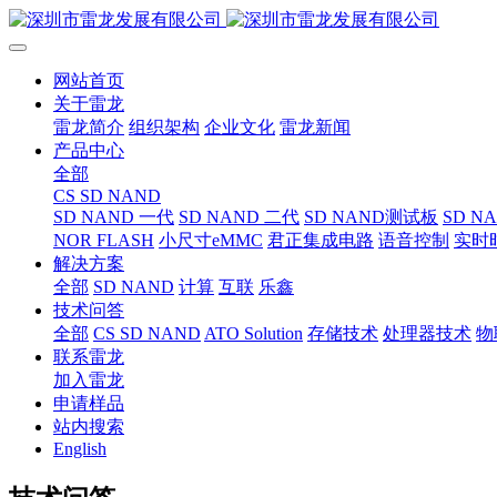
网站首页
关于雷龙
雷龙简介
组织架构
企业文化
雷龙新闻
产品中心
全部
CS SD NAND
SD NAND 一代
SD NAND 二代
SD NAND测试板
SD N
NOR FLASH
小尺寸eMMC
君正集成电路
语音控制
实时
解决方案
全部
SD NAND
计算
互联
乐鑫
技术问答
全部
CS SD NAND
ATO Solution
存储技术
处理器技术
物
联系雷龙
加入雷龙
申请样品
站内搜索
English