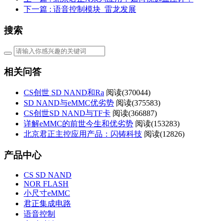
下一篇
: 语音控制模块_雷龙发展
搜索
相关问答
CS创世 SD NAND和Ra
阅读(
370044)
SD NAND与eMMC优劣势
阅读(
375583)
CS创世SD NAND与TF卡
阅读(
366887)
详解eMMC的前世今生和优劣势
阅读(
153283)
北京君正主控应用产品：闪铸科技
阅读(
12826)
产品中心
CS SD NAND
NOR FLASH
小尺寸eMMC
君正集成电路
语音控制