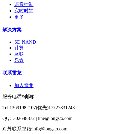
语音控制
实时时钟
更多
解决方案
SD NAND
计算
互联
乐鑫
联系雷龙
加入雷龙
服务电话&邮箱
Tel:13691982107(优先)17727831243
QQ:1302648372 | line@longsto.com
对外联系邮箱:info@longsto.com