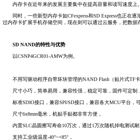
内存卡在近年来的发展主要集中在提高容量和读写速度上。例如
同时，一些新型内存卡如CFexpress和SD Expres
过内存卡扩展手机存储空间，现在则可以通过云服务，把数据
SD NAND的特性与优势
以CSNP4GCR01-AMW为例。
不用写驱动程序自带坏块管理的NAND Flash（贴片式TF
尺寸小巧，简单易用，兼容性强，稳定可靠，固件可定制，L
标准SDIO接口，兼容SPI/SD接口，兼容各大MCU平台，可
尺寸6x8mm毫米，机贴手贴都非常方便，
内置SLC晶圆擦写寿命10万次，通过1万次随机掉电测试耐
支持工业级温度-40°~+85°，