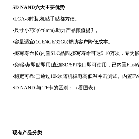
SD NAND六大主要优势
•LGA-8封装,机贴手贴都方便。
•尺寸小巧5(6*8mm),助力产品颜值提升。
•容量适宜(1Gb/4Gb/32Gb)帮助客户降低成本。
•擦写寿命长(内置SLC晶圆,擦写寿命可达5-10万次，专为
•免驱动(即贴即用)直连SD/SPI接口即可使用，已内置Flas
•稳定可靠:已通过10k次随机掉电高低温冲击测试。内置F
SD NAND 与 TF卡的区别：（看图表）
现有产品分类