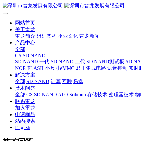
网站首页
关于雷龙
雷龙简介
组织架构
企业文化
雷龙新闻
产品中心
全部
CS SD NAND
SD NAND 一代
SD NAND 二代
SD NAND测试板
SD N
NOR FLASH
小尺寸eMMC
君正集成电路
语音控制
实时
解决方案
全部
SD NAND
计算
互联
乐鑫
技术问答
全部
CS SD NAND
ATO Solution
存储技术
处理器技术
物
联系雷龙
加入雷龙
申请样品
站内搜索
English