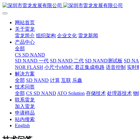
网站首页
关于雷龙
雷龙简介
组织架构
企业文化
雷龙新闻
产品中心
全部
CS SD NAND
SD NAND 一代
SD NAND 二代
SD NAND测试板
SD N
NOR FLASH
小尺寸eMMC
君正集成电路
语音控制
实时
解决方案
全部
SD NAND
计算
互联
乐鑫
技术问答
全部
CS SD NAND
ATO Solution
存储技术
处理器技术
物
联系雷龙
加入雷龙
申请样品
站内搜索
English