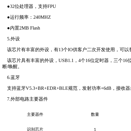
●32位处理器，支持FPU
●运行频率：240MHZ
●内置2MB Flash
5.外设
该芯片有丰富的外设，有13个IO供客户二次开发使用，可以
该芯片具有丰富的外设，USB1.1，4个16位定时器，三个16
断/唤醒。
6.蓝牙
支持蓝牙V5.3+BR+EDR+BLE规范，发射功率+6dB，接收
7.外部电路主要器件
主要器件
数量
识别芯片
1