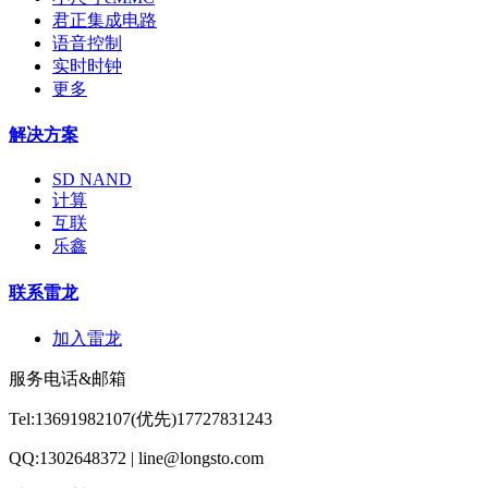
君正集成电路
语音控制
实时时钟
更多
解决方案
SD NAND
计算
互联
乐鑫
联系雷龙
加入雷龙
服务电话&邮箱
Tel:13691982107(优先)17727831243
QQ:1302648372 | line@longsto.com