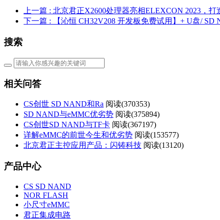
上一篇
: 北京君正X2600处理器亮相ELEXCON 202
下一篇
: 【沁恒 CH32V208 开发板免费试用】+ U盘/ 
搜索
相关问答
CS创世 SD NAND和Ra
阅读(
370353)
SD NAND与eMMC优劣势
阅读(
375894)
CS创世SD NAND与TF卡
阅读(
367197)
详解eMMC的前世今生和优劣势
阅读(
153577)
北京君正主控应用产品：闪铸科技
阅读(
13120)
产品中心
CS SD NAND
NOR FLASH
小尺寸eMMC
君正集成电路