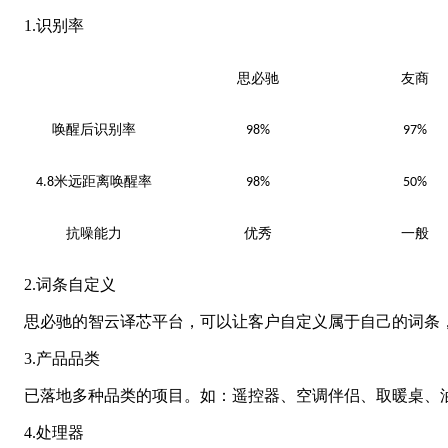
1.识别率
思必驰
友商
唤醒后识别率
98%
97%
米远距离唤醒率
4.8
98%
50%
抗噪能力
优秀
一般
2.词条自定义
思必驰的智云译芯平台，可以让客户自定义属于自己的词条，
3.产品品类
已落地多种品类的项目。如：遥控器、空调伴侣、取暖桌、油
4.处理器