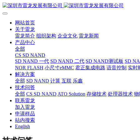
网站首页
关于雷龙
雷龙简介
组织架构
企业文化
雷龙新闻
产品中心
全部
CS SD NAND
SD NAND 一代
SD NAND 二代
SD NAND测试板
SD N
NOR FLASH
小尺寸eMMC
君正集成电路
语音控制
实时
解决方案
全部
SD NAND
计算
互联
乐鑫
技术问答
全部
CS SD NAND
ATO Solution
存储技术
处理器技术
物
联系雷龙
加入雷龙
申请样品
站内搜索
English