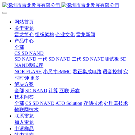
网站首页
关于雷龙
雷龙简介
组织架构
企业文化
雷龙新闻
产品中心
全部
CS SD NAND
SD NAND 一代
SD NAND 二代
SD NAND测试板
SD
NAND测试座
NOR FLASH
小尺寸eMMC
君正集成电路
语音控制
实
时时钟
更多
解决方案
全部
SD NAND
计算
互联
乐鑫
技术问答
全部
CS SD NAND
ATO Solution
存储技术
处理器技术
物联网技术
联系雷龙
加入雷龙
申请样品
站内搜索