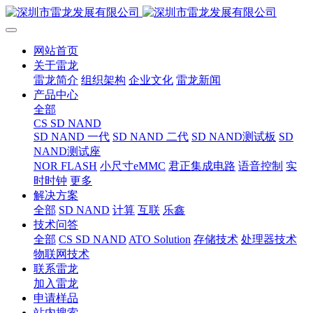
网站首页
关于雷龙
雷龙简介
组织架构
企业文化
雷龙新闻
产品中心
全部
CS SD NAND
SD NAND 一代
SD NAND 二代
SD NAND测试板
SD
NAND测试座
NOR FLASH
小尺寸eMMC
君正集成电路
语音控制
实
时时钟
更多
解决方案
全部
SD NAND
计算
互联
乐鑫
技术问答
全部
CS SD NAND
ATO Solution
存储技术
处理器技术
物联网技术
联系雷龙
加入雷龙
申请样品
站内搜索