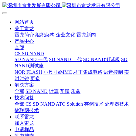
网站首页
关于雷龙
雷龙简介
组织架构
企业文化
雷龙新闻
产品中心
全部
CS SD NAND
SD NAND 一代
SD NAND 二代
SD NAND测试板
SD
NAND测试座
NOR FLASH
小尺寸eMMC
君正集成电路
语音控制
实
时时钟
更多
解决方案
全部
SD NAND
计算
互联
乐鑫
技术问答
全部
CS SD NAND
ATO Solution
存储技术
处理器技术
物联网技术
联系雷龙
加入雷龙
申请样品
站内搜索