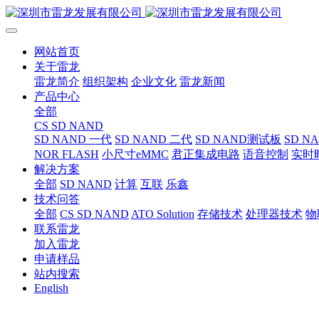
网站首页
关于雷龙
雷龙简介
组织架构
企业文化
雷龙新闻
产品中心
全部
CS SD NAND
SD NAND 一代
SD NAND 二代
SD NAND测试板
SD N
NOR FLASH
小尺寸eMMC
君正集成电路
语音控制
实时
解决方案
全部
SD NAND
计算
互联
乐鑫
技术问答
全部
CS SD NAND
ATO Solution
存储技术
处理器技术
物
联系雷龙
加入雷龙
申请样品
站内搜索
English