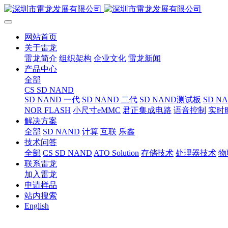
网站首页
关于雷龙
雷龙简介
组织架构
企业文化
雷龙新闻
产品中心
全部
CS SD NAND
SD NAND 一代
SD NAND 二代
SD NAND测试板
SD N
NOR FLASH
小尺寸eMMC
君正集成电路
语音控制
实时
解决方案
全部
SD NAND
计算
互联
乐鑫
技术问答
全部
CS SD NAND
ATO Solution
存储技术
处理器技术
物
联系雷龙
加入雷龙
申请样品
站内搜索
English