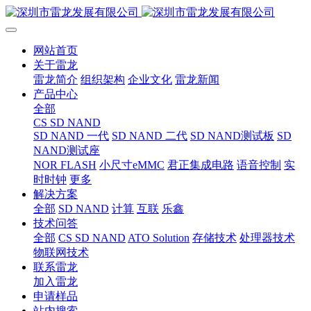
网站首页
关于雷龙
雷龙简介
组织架构
企业文化
雷龙新闻
产品中心
全部
CS SD NAND
SD NAND 一代
SD NAND 二代
SD NAND测试板
SD
NAND测试座
NOR FLASH
小尺寸eMMC
君正集成电路
语音控制
实
时时钟
更多
解决方案
全部
SD NAND
计算
互联
乐鑫
技术问答
全部
CS SD NAND
ATO Solution
存储技术
处理器技术
物联网技术
联系雷龙
加入雷龙
申请样品
站内搜索