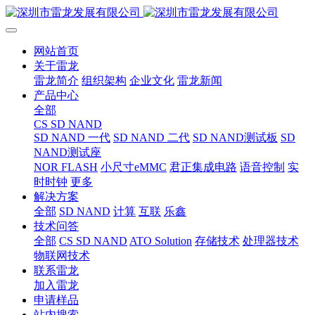
网站首页
关于雷龙
雷龙简介
组织架构
企业文化
雷龙新闻
产品中心
全部
CS SD NAND
SD NAND 一代
SD NAND 二代
SD NAND测试板
SD
NAND测试座
NOR FLASH
小尺寸eMMC
君正集成电路
语音控制
实
时时钟
更多
解决方案
全部
SD NAND
计算
互联
乐鑫
技术问答
全部
CS SD NAND
ATO Solution
存储技术
处理器技术
物联网技术
联系雷龙
加入雷龙
申请样品
站内搜索